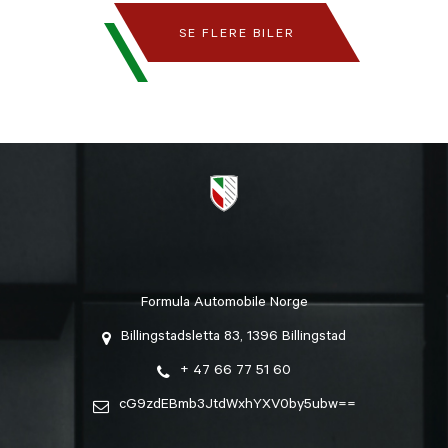
SE FLERE BILER
Formula Automobile Norge
Billingstadsletta 83, 1396 Billingstad
+ 47 66 77 51 60
cG9zdEBmb3JtdWxhYXV0by5ubw==