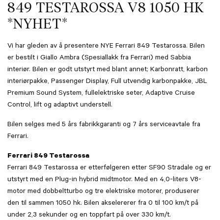
849 TESTAROSSA V8 1050 HK
*NYHET*
Vi har gleden av å presentere NYE Ferrari 849 Testarossa. Bilen
er bestilt i Giallo Ambra (Spesiallakk fra Ferrari) med Sabbia
interiør. Bilen er godt utstyrt med blant annet; Karbonratt, karbon
interiørpakke, Passenger Display, Full utvendig karbonpakke, JBL
Premium Sound System, fullelektriske seter, Adaptive Cruise
Control, lift og adaptivt understell.
Bilen selges med 5 års fabrikkgaranti og 7 års serviceavtale fra
Ferrari.
Ferrari 849 Testarossa
Ferrari 849 Testarossa er etterfølgeren etter SF90 Stradale og er
utstyrt med en Plug-in hybrid midtmotor. Med en 4,0-liters V8-
motor med dobbeltturbo og tre elektriske motorer, produserer
den til sammen 1050 hk. Bilen akselererer fra 0 til 100 km/t på
under 2,3 sekunder og en toppfart på over 330 km/t.