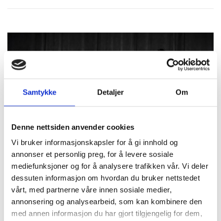
Sabbia interiør i skinn og alcantara
Farge
Gul
Nero (sort) tak
Dører
2
20 " Felger i Chrome
Girtype
Automat
Keramiske bremser
Vekt
1.880
Samtykke
Detaljer
Om
Silverstone Grå bremsekalippere
Årsmodell
2026
Denne nettsiden anvender cookies
Karbonratt inkl LEDs
KM-stand
1.500
Vi bruker informasjonskapsler for å gi innhold og
Karbon i Dashboard
annonser et personlig preg, for å levere sosiale
SE GALLERI
mediefunksjoner og for å analysere trafikken vår. Vi deler
Karbon rundt Passenger Display
dessuten informasjon om hvordan du bruker nettstedet
vårt, med partnerne våre innen sosiale medier,
KOMMER
Karbon diffuser
annonsering og analysearbeid, som kan kombinere den
EVENTER
med annen informasjon du har gjort tilgjengelig for dem,