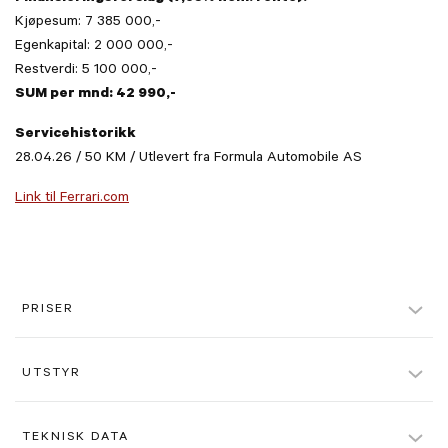
Kjøpesum: 7 385 000,-
Egenkapital: 2 000 000,-
Restverdi: 5 100 000,-
SUM per mnd: 42 990,-
Servicehistorikk
28.04.26 / 50 KM / Utlevert fra Formula Automobile AS
Link til Ferrari.com
PRISER
Pris
7.385.000 kr.
UTSTYR
Giallo Ambra (Spesiallakk)
TEKNISK DATA