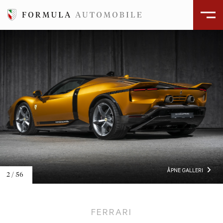
ÅPNE GALLERI
2
/
56
FERRARI