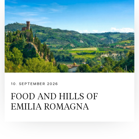
Personalization Pack
Smartphone connection
JBL Premium Sound System
Surround View (360 graders kamera)
Trådløs lading av tlf
10. SEPTEMBER 2026
Full PPF (beskyttelsesfilm)
FOOD AND HILLS OF
EMILIA ROMAGNA