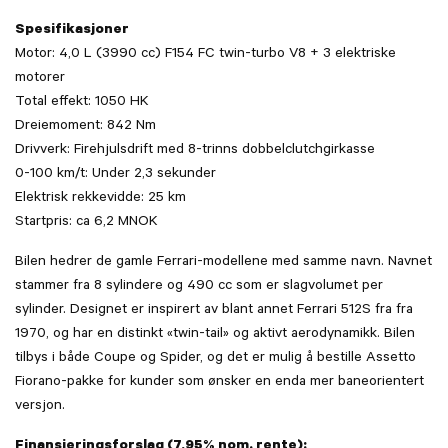
Spesifikasjoner
Motor: 4,0 L (3990 cc) F154 FC twin-turbo V8 + 3 elektriske
motorer
Total effekt: 1050 HK
Dreiemoment: 842 Nm
Drivverk: Firehjulsdrift med 8-trinns dobbelclutchgirkasse
0-100 km/t: Under 2,3 sekunder
Elektrisk rekkevidde: 25 km
Startpris: ca 6,2 MNOK
Bilen hedrer de gamle Ferrari-modellene med samme navn. Navnet
stammer fra 8 sylindere og 490 cc som er slagvolumet per
sylinder. Designet er inspirert av blant annet Ferrari 512S fra fra
1970, og har en distinkt «twin-tail» og aktivt aerodynamikk. Bilen
tilbys i både Coupe og Spider, og det er mulig å bestille Assetto
Fiorano-pakke for kunder som ønsker en enda mer baneorientert
versjon.
Finansieringsforslag (7,95% nom. rente):