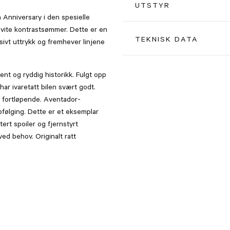
Pris
UTSTYR
 Anniversary i den spesielle
vite kontrastsømmer. Dette er en
Bianco Canopus (hvit)
TEKNISK DATA
usivt uttrykk og fremhever linjene
Nero Ade (sort) interiør med
Farge
ent og ryddig historikk. Fulgt opp
r ivaretatt bilen svært godt.
pp fortløpende. Aventador-
19"/20" Iperione felger i sort
Dører
pfølging. Dette er et eksemplar
ert spoiler og fjernstyrt
ed behov. Originalt ratt
Keramiske bremser med sort
Girtype
Lift foran
Vekt
Bluetooth
Årsmodell