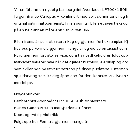
Vi har fått inn en nydelig Lamborghini Aventador LP700-4 50th
fargen Bianco Canopus – kombinert med sort skinninteriør og h
original satin matt/perlematt finish som gir bilen et svært ekskl
på en helt annen måte enn vanlig hvit lakk.
Bilen fremstår som et svært riktig og gjennomført eksemplar. Kj
hos oss på Formula gjennom mange år og eid av entusiast som ha
Nylig gjennomført storservice, og alt av vedlikehold er fulgt o
markedet varierer mye når det gjelder historikk, eierskap og op
som skiller seg positivt ut nettopp på disse punktene. Ettermont
spjeldstyring som lar deg åpne opp for den ikoniske V12-lyden v
medfølger.
Høydepunkter:
Lamborghini Aventador LP700-4 50th Anniversary
Bianco Canopus satin matt/perlematt finish
Kjent og ryddig historikk
Fulgt opp hos Formula gjennom mange år