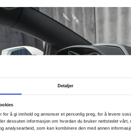
Lamborghini radio (Europa)
Navigation system
Sorte gulvmatter
Multifunksjonsratt i perforert
Skinn taktrekk
Detaljer
7 Speed ISR girboks
ookies
 for å gi innhold og annonser et personlig preg, for å levere sos
deler dessuten informasjon om hvordan du bruker nettstedet vårt,
og analysearbeid, som kan kombinere den med annen informasjon d