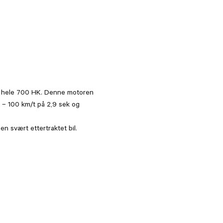
Parkerinssensor inkl ryggek
KM-stand
Alarm
Elektriske seter i fullskinn
r hele 700 HK. Denne motoren
Bi-xenon hovedlys
0 – 100 km/t på 2,9 sek og
en svært ettertraktet bil.
Utvendig detaljer i polycarbo
Varme i speil
Transparent motorlokk