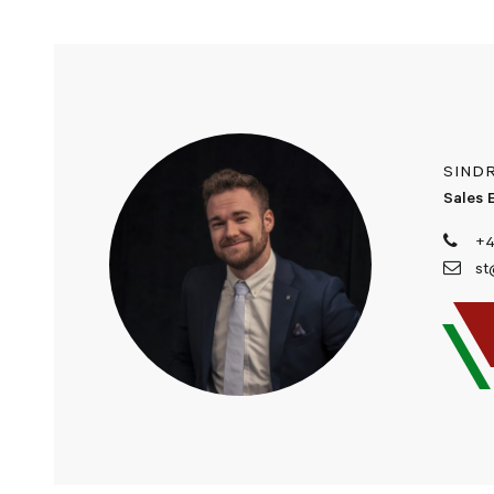
SIND
Sales 
+4
st