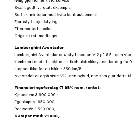
Nylig gjennomført storservice
Svært godt ivaretatt eksemplar
Sort skinninteriør med hvite kontrastsømmer
Fjernstyrt spjeldstyring
Ettermontert spoiler
Originalt ratt medfølger
Lamborghini Aventador
Lamborghini Aventador er utstyrt med en V12 på 6.5L som yte
kombinert med et elektronisk firehjulstrekksystem tar deg fra 
stopper ikke før du bikker 350 km/t!
Aventador er også siste V12 uten hybrid, noe som gjør dette til 
Finansieringsforslag (7,95% nom. rente):
Kjøpesum: 3 600 000,-
Egenkapital: 950 000,-
Restverdi: 2 520 000,-
SUM per mnd: 21 030,-