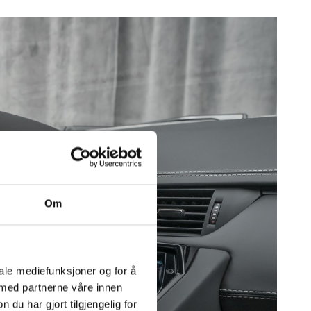
 skinn
Om
iale mediefunksjoner og for å
 med partnerne våre innen
u har gjort tilgjengelig for