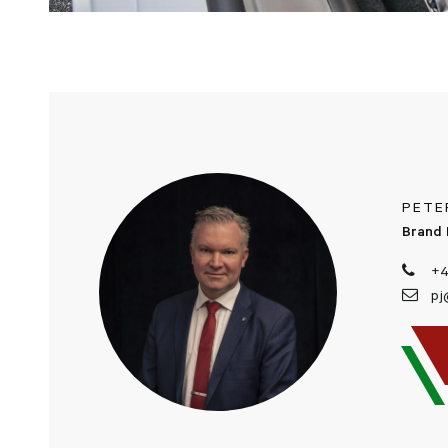
PETE
Brand 
+4
pj