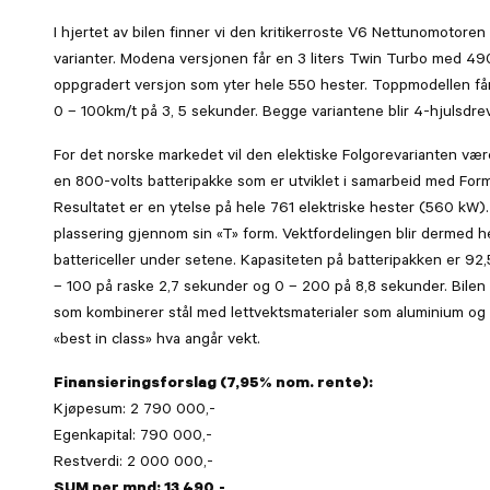
I hjertet av bilen finner vi den kritikerroste V6 Nettunomotoren so
varianter. Modena versjonen får en 3 liters Twin Turbo med 49
oppgradert versjon som yter hele 550 hester. Toppmodellen får
0 – 100km/t på 3, 5 sekunder. Begge variantene blir 4-hjulsdrev
For det norske markedet vil den elektiske Folgorevarianten væ
en 800-volts batteripakke som er utviklet i samarbeid med Formu
Resultatet er en ytelse på hele 761 elektriske hester (560 kW).
plassering gjennom sin «T» form. Vektfordelingen blir dermed h
battericeller under setene. Kapasiteten på batteripakken er 92,5
– 100 på raske 2,7 sekunder og 0 – 200 på 8,8 sekunder. Bilen 
som kombinerer stål med lettvektsmaterialer som aluminium og 
«best in class» hva angår vekt.
Finansieringsforslag (7,95% nom. rente):
Kjøpesum: 2 790 000,-
Egenkapital: 790 000,-
Restverdi: 2 000 000,-