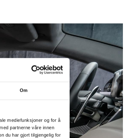
 leather)
k
Om
iale mediefunksjoner og for å
 med partnerne våre innen
u har gjort tilgjengelig for