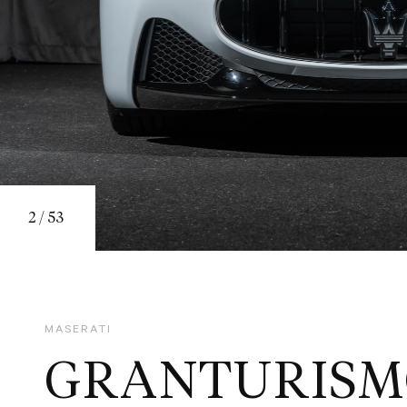
2
/
53
MASERATI
GRANTURISM