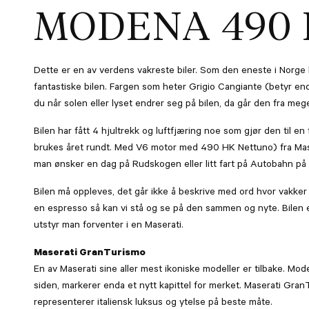
MODENA 490
Dette er en av verdens vakreste biler. Som den eneste i Norge bl
fantastiske bilen. Fargen som heter Grigio Cangiante (betyr end
du når solen eller lyset endrer seg på bilen, da går den fra mege
Bilen har fått 4 hjultrekk og luftfjæring noe som gjør den til en
brukes året rundt. Med V6 motor med 490 HK Nettuno) fra Mas
man ønsker en dag på Rudskogen eller litt fart på Autobahn på ve
Bilen må oppleves, det går ikke å beskrive med ord hvor vakke
en espresso så kan vi stå og se på den sammen og nyte. Bilen 
utstyr man forventer i en Maserati.
Maserati GranTurismo
En av Maserati sine aller mest ikoniske modeller er tilbake. Mod
siden, markerer enda et nytt kapittel for merket. Maserati GranTu
representerer italiensk luksus og ytelse på beste måte.