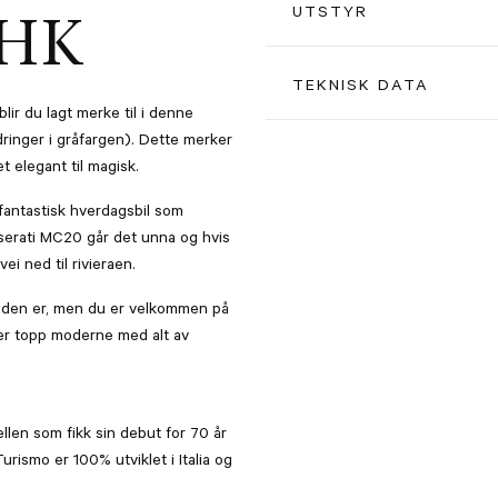
Pris
UTSTYR
 HK
Grigio Cangiante
TEKNISK DATA
ir du lagt merke til i denne
ringer i gråfargen). Dette merker
Greige interiør
Farge
t elegant til magisk.
 fantastisk hverdagsbil som
Sorte gulvmatter
Dører
erati MC20 går det unna og hvis
i ned til rivieraen.
20"/21" Glossy Black felger
Girtype
r den er, men du er velkommen på
er topp moderne med alt av
Røde bremsekalippere
Vekt
ellen som fikk sin debut for 70 år
Comfort Package
Årsmodell
rismo er 100% utviklet i Italia og