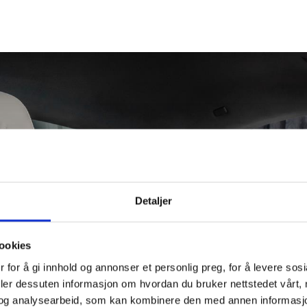
Premium Alarm System
DAB Radio
LED Hovedlys
Utvidet skinnpakke (Full grain
Fuoriserie lakkerte dørhåndta
Detaljer
El. seter med ventilasjon
ookies
 for å gi innhold og annonser et personlig preg, for å levere sos
Maseratilogo i nakkestøtter
deler dessuten informasjon om hvordan du bruker nettstedet vårt,
og analysearbeid, som kan kombinere den med annen informasjon d