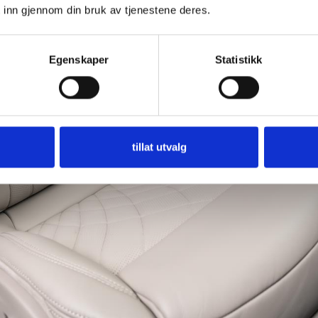
 inn gjennom din bruk av tjenestene deres.
Wifi Hotspot
Sport Design Package
Egenskaper
Statistikk
Sort taktrekk
Multifunksjonsratt med girhe
tillat utvalg
Frontleppe i sort høyglans
Aluminium innstegslister
Komplette vinterdekk