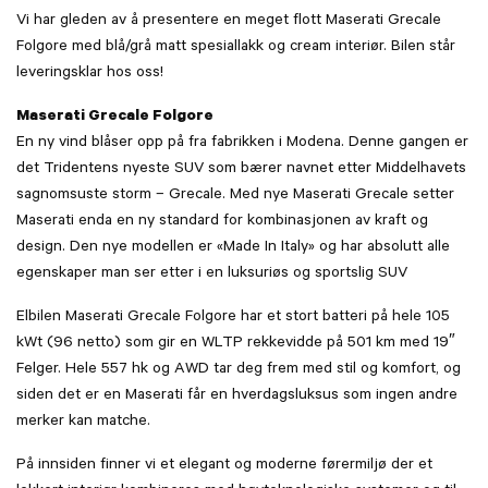
Vi har gleden av å presentere en meget flott Maserati Grecale
Folgore med blå/grå matt spesiallakk og cream interiør. Bilen står
leveringsklar hos oss!
Maserati Grecale Folgore
En ny vind blåser opp på fra fabrikken i Modena. Denne gangen er
det Tridentens nyeste SUV som bærer navnet etter Middelhavets
sagnomsuste storm – Grecale. Med nye Maserati Grecale setter
Maserati enda en ny standard for kombinasjonen av kraft og
design. Den nye modellen er «Made In Italy» og har absolutt alle
egenskaper man ser etter i en luksuriøs og sportslig SUV
Elbilen Maserati Grecale Folgore har et stort batteri på hele 105
kWt (96 netto) som gir en WLTP rekkevidde på 501 km med 19″
Felger. Hele 557 hk og AWD tar deg frem med stil og komfort, og
siden det er en Maserati får en hverdagsluksus som ingen andre
merker kan matche.
På innsiden finner vi et elegant og moderne førermiljø der et