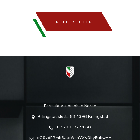
SE FLERE BILER
Formula Automobile Norge
Billingstadsletta 83, 1396 Billingstad
+ 47 66 77 51 60
cG9zdEBmb3JtdWxhYXV0by5ubw==