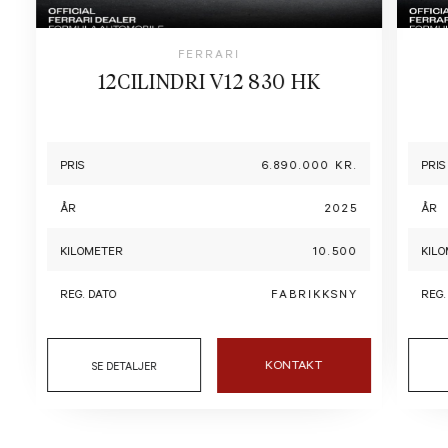
FERRARI
12CILINDRI V12 830 HK
PRIS
6.890.000 KR.
PRIS
ÅR
2025
ÅR
KILOMETER
10.500
KIL
REG. DATO
FABRIKKSNY
REG.
KONTAKT
SE DETALJER