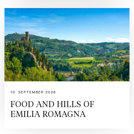
Tech Assistance Package (Head-Up Display, Wearable key, varmedempende
frontrute)
Driver Assistance Package (ACC, trafikkskiltgjenkjenning, Active driving assist)
19" Komplette vinterhjul
3-års Serviceavtale
10. SEPTEMBER 2026
FOOD AND HILLS OF
EMILIA ROMAGNA