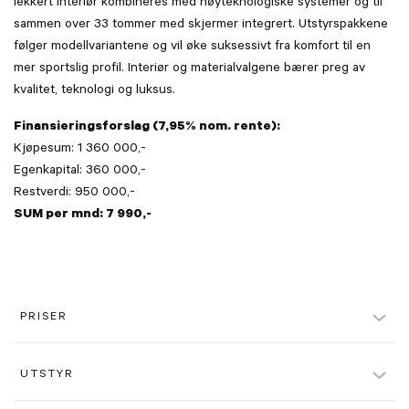
lekkert interiør kombineres med høyteknologiske systemer og til
sammen over 33 tommer med skjermer integrert. Utstyrspakkene
følger modellvariantene og vil øke suksessivt fra komfort til en
mer sportslig profil. Interiør og materialvalgene bærer preg av
kvalitet, teknologi og luksus.
Finansieringsforslag (7,95% nom. rente):
Kjøpesum: 1 360 000,-
Egenkapital: 360 000,-
Restverdi: 950 000,-
SUM per mnd: 7 990,-
PRISER
Pris
1.360.000 kr.
UTSTYR