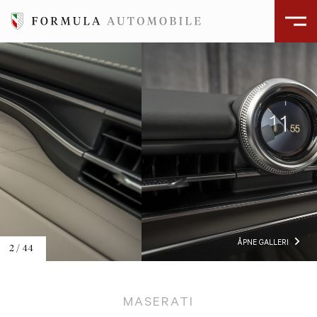
ÅPNE GALLERI
2
/
44
MASERATI