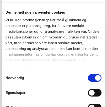
EVENTER
Aluminium innstegslister
Denne nettsiden anvender cookies
Vi bruker informasjonskapsler for å gi innhold og
3-soners klima
annonser et personlig preg, for å levere sosiale
mediefunksjoner og for å analysere trafikken vår. Vi deler
12,3" touchscreen
dessuten informasjon om hvordan du bruker nettstedet
vårt, med partnerne våre innen sosiale medier,
Bluetooth
annonsering og analysearbeid, som kan kombinere den
med annen informasjon du har gjort tilgjengelig for dem,
Sort Optik
eller som de har samlet inn gjennom din bruk av
tjenestene deres.
Apple CarPlay & Android Auto
Samtykkevalg
Parkeringskamera foran og bak
Nødvendig
Parkeringssensor foran og bak
Egenskaper
14. AUGUST 2026
Surround View (360 graders kamera
FORMULA RACING DAYS