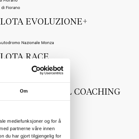
di Fiorano
 di Fiorano
ILOTA EVOLUZIONE+
Autodromo Nazionale Monza
ILOTA RACE
mo Nazionale Monza
ILOTA PERSONAL COACHING
Om
Sport: 16,
Autodromo di Varano de’
iale mediefunksjoner og for å
 med partnerne våre innen
Race: 17,
Autodromo di Varano de’
u har gjort tilgjengelig for