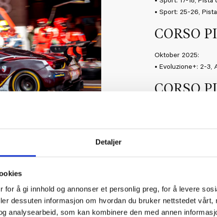
• Sport: 17-18, Pista 
• Sport: 25-26, Pista
CORSO P
Oktober 2025:
• Evoluzione+: 2-3,
CORSO P
Oktober 2025:
• Race: 4-5,
Autodro
CORSO P
Detaljer
September 2025:
ookies
• Personal Training, 
 for å gi innhold og annonser et personlig preg, for å levere sos
Melegari
deler dessuten informasjon om hvordan du bruker nettstedet vårt,
• Personal Training, 
og analysearbeid, som kan kombinere den med annen informasjon d
Melegari