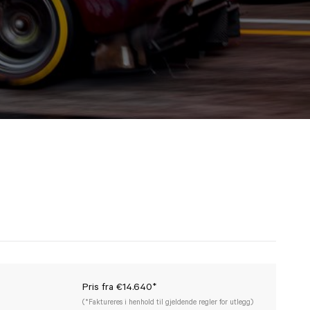
Pris fra €14.640*
(*Faktureres i henhold til gjeldende regler for utlegg)