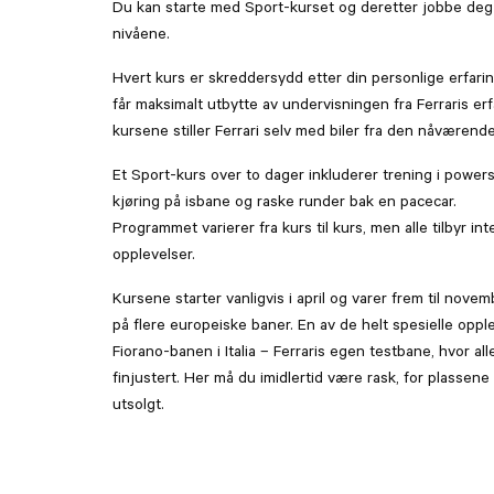
Du kan starte med Sport-kurset og deretter jobbe deg 
nivåene.
Hvert kurs er skreddersydd etter din personlige erfaring
får maksimalt utbytte av undervisningen fra Ferraris erfa
kursene stiller Ferrari selv med biler fra den nåværend
Et Sport-kurs over to dager inkluderer trening i powers
kjøring på isbane og raske runder bak en pacecar.
Programmet varierer fra kurs til kurs, men alle tilbyr in
opplevelser.
Kursene starter vanligvis i april og varer frem til novem
på flere europeiske baner. En av de helt spesielle oppl
Fiorano-banen i Italia – Ferraris egen testbane, hvor all
finjustert. Her må du imidlertid være rask, for plassene 
utsolgt.