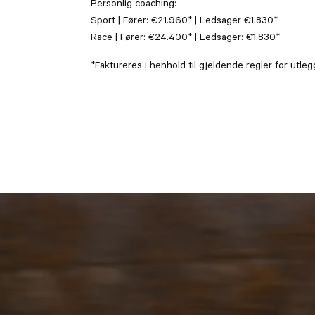
Personlig coaching:
Sport | Fører: €21.960* | Ledsager €1.830*
Race | Fører: €24.400* | Ledsager: €1.830*
*Faktureres i henhold til gjeldende regler for utleg