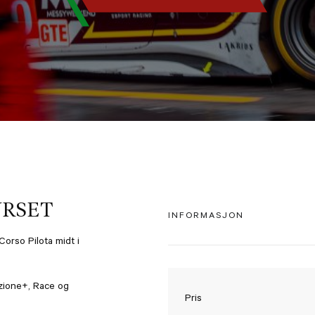
URSET
INFORMASJON
Corso Pilota midt i
uzione+, Race og
Pris