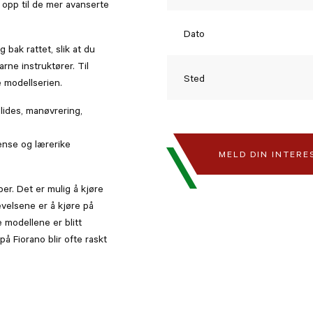
opp til de mer avanserte
Dato
 bak rattet, slik at du
rne instruktører. Til
Sted
e modellserien.
lides, manøvrering,
tense og lærerike
MELD DIN INTERE
ber. Det er mulig å kjøre
evelsene er å kjøre på
e modellene er blitt
på Fiorano blir ofte raskt