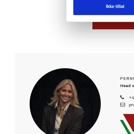
Ikke tillat
NESTE
PERN
Head o
+4
pn