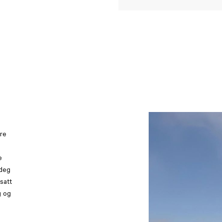
re
e
 deg
satt
g og