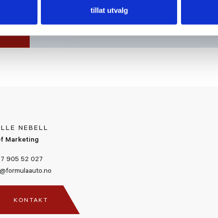
tillat utvalg
ILLE NEBELL
f Marketing
7 905 52 027
@formulaauto.no
KONTAKT