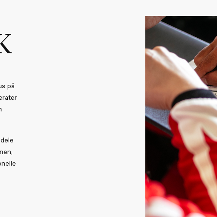
K
us på
erater
m
 dele
nen,
onelle