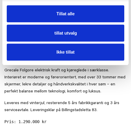
Tillat alle
NERO TEMPESTA | 9000 KM
Vi har fått inn en flott Maserati Grecale Folgore i en elegant Nero
tillat utvalg
Tempesta-lakkering med et eksklusivt Nero interiør i premium
skinn. Den mørke og sofistikerte kombinasjonen fremhever bilens
Ikke tillat
sportslige linjer og tidløse italienske design.
Med 557 hk, firehjulstrekk og et batteri på 105 kWt leverer
Grecale Folgore elektrisk kraft og kjøreglede i særklasse.
Interiøret er moderne og førerorientert, med over 33 tommer med
skjermer, lekre detaljer og håndverkskvalitet i hver søm – en
perfekt balanse mellom teknologi, komfort og luksus.
Leveres med vinterjul, resterende 5 års fabrikkgaranti og 3 års
serviceavtale. Leveringsklar på Billingstadsletta 83.
Pris: 1.290.000 kr
