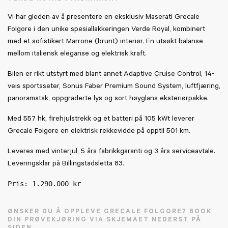
Vi har gleden av å presentere en eksklusiv Maserati Grecale
Folgore i den unike spesiallakkeringen Verde Royal, kombinert
med et sofistikert Marrone (brunt) interiør. En utsøkt balanse
mellom italiensk eleganse og elektrisk kraft.
Bilen er rikt utstyrt med blant annet Adaptive Cruise Control, 14-
veis sportsseter, Sonus Faber Premium Sound System, luftfjæring,
panoramatak, oppgraderte lys og sort høyglans eksteriørpakke.
Med 557 hk, firehjulstrekk og et batteri på 105 kWt leverer
Grecale Folgore en elektrisk rekkevidde på opptil 501 km.
Leveres med vinterjul, 5 års fabrikkgaranti og 3 års serviceavtale.
Leveringsklar på Billingstadsletta 83.
Pris: 1.290.000 kr

ØNSKER DU Å OPPLEVE GRECALE FOLGORE? BOOK
DIN PRØVEKJØRING VIA SKJEMAET NEDERST PÅ