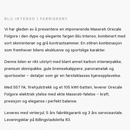
BLU INTENSO | FABRIKKSNY
Vi har gleden av å presentere en imponerende Maserati Grecale
Folgore i den dype og elegante fargen Blu Intenso, kombinert med
sort skinninteriør og grå kontrastsømmer. En stilren kombinasjon
som fremhever bilens eksklusive og sportslige karakter.
Denne bilen er rikt utstyrt med blant annet karbon interiørpakke,
premium skinnpakke, gule bremsekalippere, panoramatak og
sportsseter – detaljer som gir en førsteklasses kjøreopplevelse.
Med 557 hk, firehjulstrekk og et 105 kWt-batteri, leverer Grecale
Folgore elektrisk ytelse med ekte Maserati-følelse – kraft,
presisjon og eleganse i perfekt balanse.
Leveres med vinterjul, 5 års fabrikkgaranti og 3 års serviceavtale.
Leveringsklar på Billingstadsletta 83.