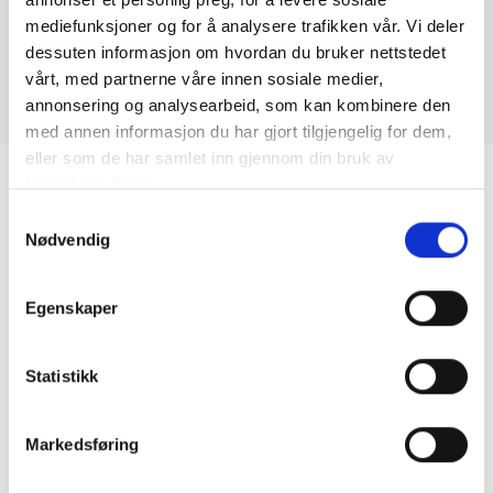
mediefunksjoner og for å analysere trafikken vår. Vi deler
ØNSKER DU Å OPPLEVE GRECALE FOLGORE? BOOK
DIN PRØVEKJØRING VIA SKJEMAET NEDERST PÅ
dessuten informasjon om hvordan du bruker nettstedet
SIDEN.
vårt, med partnerne våre innen sosiale medier,
annonsering og analysearbeid, som kan kombinere den
med annen informasjon du har gjort tilgjengelig for dem,
eller som de har samlet inn gjennom din bruk av
tjenestene deres.
Samtykkevalg
Nødvendig
Egenskaper
Statistikk
Markedsføring