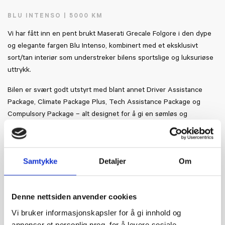
BLU INTENSO | 5000 KM
Vi har fått inn en pent brukt Maserati Grecale Folgore i den dype
og elegante fargen Blu Intenso, kombinert med et eksklusivt
sort/tan interiør som understreker bilens sportslige og luksuriøse
uttrykk.
Bilen er svært godt utstyrt med blant annet Driver Assistance
Package, Climate Package Plus, Tech Assistance Package og
Compulsory Package – alt designet for å gi en sømløs og
komfortabel kjøreopplevelse.
Med 557 hk, firehjulstrekk og et 105 kWt-batteri leverer Grecale
Folgore kraft, stil og raffinement i ekte Maserati-ånd.
Samtykke
Detaljer
Om
Leveres med vinterjul, resterende 5 års fabrikkgaranti og 3 års
serviceavtale. Leveringsklar på Billingstadsletta 83.
Denne nettsiden anvender cookies
Pris: 1.190.000 kr

Vi bruker informasjonskapsler for å gi innhold og
annonser et personlig preg, for å levere sosiale