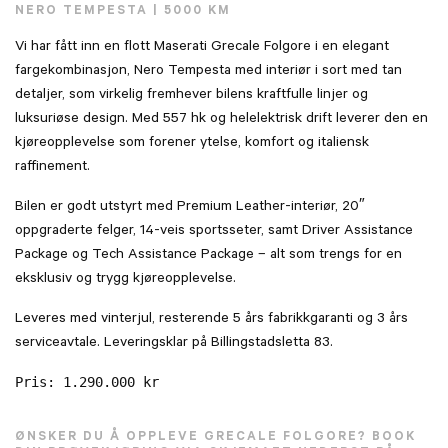
NERO TEMPESTA | 5000 KM
Vi har fått inn en flott Maserati Grecale Folgore i en elegant
fargekombinasjon, Nero Tempesta med interiør i sort med tan
detaljer, som virkelig fremhever bilens kraftfulle linjer og
luksuriøse design. Med 557 hk og helelektrisk drift leverer den en
kjøreopplevelse som forener ytelse, komfort og italiensk
raffinement.
Bilen er godt utstyrt med Premium Leather-interiør, 20″
oppgraderte felger, 14-veis sportsseter, samt Driver Assistance
Package og Tech Assistance Package – alt som trengs for en
eksklusiv og trygg kjøreopplevelse.
Leveres med vinterjul, resterende 5 års fabrikkgaranti og 3 års
serviceavtale. Leveringsklar på Billingstadsletta 83.
Pris: 1.290.000 kr

ØNSKER DU Å OPPLEVE GRECALE FOLGORE? BOOK