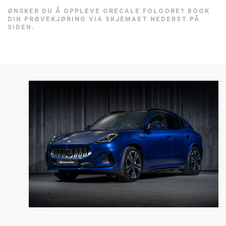
ØNSKER DU Å OPPLEVE GRECALE FOLGORE? BOOK
DIN PRØVEKJØRING VIA SKJEMAET NEDERST PÅ
SIDEN.