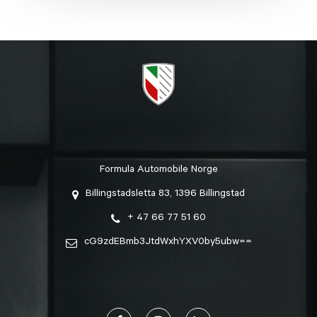
Formula Automobile Norge
Billingstadsletta 83, 1396 Billingstad
+ 47 66 77 51 60
cG9zdEBmb3JtdWxhYXV0by5ubw==