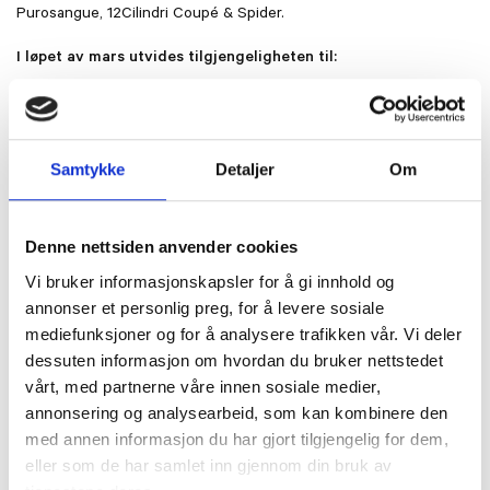
Purosangue, 12Cilindri Coupé & Spider.
I løpet av mars utvides tilgjengeligheten til:
Roma Spider & 296 2024-modeller (GTB/GTS).
Deretter følger:
Samtykke
Detaljer
Om
Roma, Daytona SP3, resterende årsmodeller av 296 GTB/GTS,
samt SF90 XX Stradale/Spider & SF90 Stradale/Spider.
Denne nettsiden anvender cookies
Vi bruker informasjonskapsler for å gi innhold og
FORESPØRSEL
annonser et personlig preg, for å levere sosiale
mediefunksjoner og for å analysere trafikken vår. Vi deler
dessuten informasjon om hvordan du bruker nettstedet
vårt, med partnerne våre innen sosiale medier,
annonsering og analysearbeid, som kan kombinere den
med annen informasjon du har gjort tilgjengelig for dem,
ANDRE
eller som de har samlet inn gjennom din bruk av